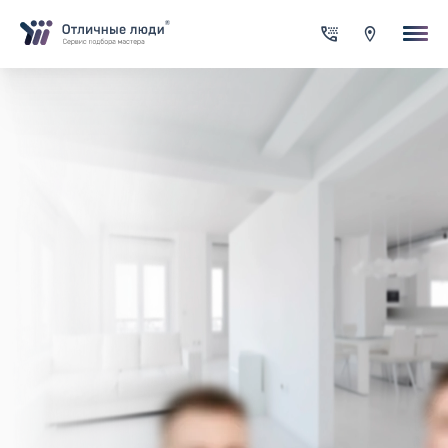
Ваша заявка
За каждый оформленный заказ вы получаете Cash-back на сво
счет
Итого:
0.00
руб.
Указанная сумма не является публичной офертой и может
меняться в зависимости от сложности работы
Контактная информация
Имя*
Город*
Адрес*
Телефон*
Опишите задачу