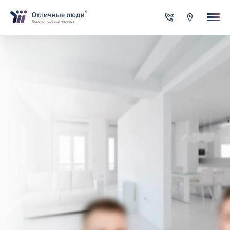
Ваша заявка
За каждый оформленный заказ вы получаете Cash-back на сво
счет
Итого:
0.00
руб.
Указанная сумма не является публичной офертой и может
меняться в зависимости от сложности работы
Контактная информация
Имя*
Город*
Адрес*
Телефон*
Опишите задачу