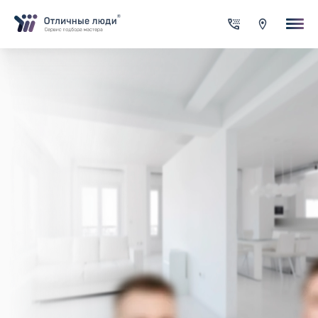
Ваша заявка
За каждый оформленный заказ вы получаете Cash-back на сво
счет
Итого:
0.00
руб.
Указанная сумма не является публичной офертой и может
меняться в зависимости от сложности работы
Контактная информация
Имя*
Город*
Адрес*
Телефон*
Опишите задачу